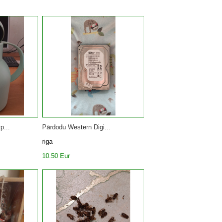
р...
Pārdodu Western Digi...
riga
10.50 Eur