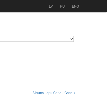
LV
RU
ENG
Albums
Lapu
Cena -
Cena +