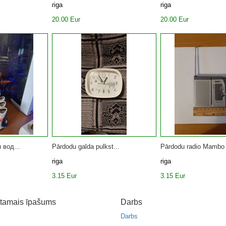
riga
riga
20.00 Eur
20.00 Eur
 вод...
Pārdodu galda pulkst...
Pārdodu radio Mambo 
riga
riga
3.15 Eur
3.15 Eur
tamais īpašums
Darbs
i
Darbs