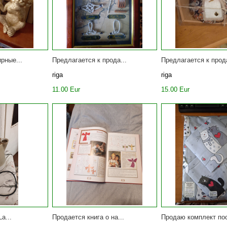
рные...
Предлагается к прода...
Предлагается к прода
riga
riga
11.00 Eur
15.00 Eur
a...
Продается книга о на...
Продаю комплект пос