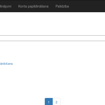
dinājumi
Konta papildināšana
Palidziba
pārdošana
1
2