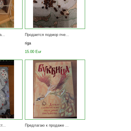
...
Продается подмор пче...
riga
15.00 Eur
т...
Предлагаю к продаже ...