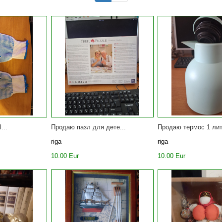
...
Продаю пазл для дете...
Продаю термос 1 лит
riga
riga
10.00 Eur
10.00 Eur