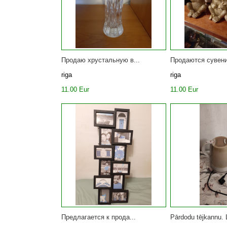
Продаю хрустальную в...
Продаются сувени
riga
riga
11.00 Eur
11.00 Eur
Предлагается к прода...
Pārdodu tējkannu. L