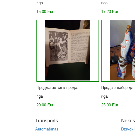
riga
riga
15.00 Eur
17.20 Eur
Предлагается к прода...
Продаю набор для
riga
riga
20.00 Eur
25.00 Eur
Transports
Nekus
Automašīnas
Dzīvokļ