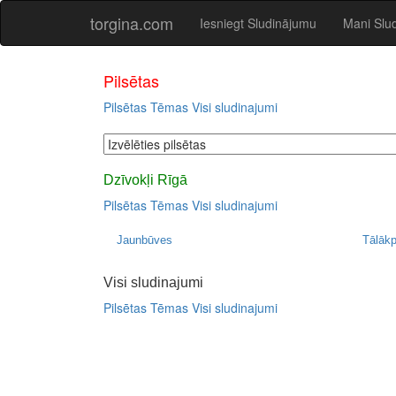
torgina.com
Iesniegt Sludinājumu
Mani Slu
Pilsētas
Pilsētas
Tēmas
Visi sludinajumi
Dzīvokļi Rīgā
Pilsētas
Tēmas
Visi sludinajumi
Jaunbūves
Tālāk
Visi sludinajumi
Pilsētas
Tēmas
Visi sludinajumi