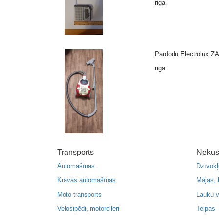
riga
Pārdodu Electrolux ZA
riga
Transports
Nekus
Automašīnas
Dzīvokļ
Kravas automašīnas
Mājas, 
Moto transports
Lauku v
Velosipēdi, motorolleri
Telpas