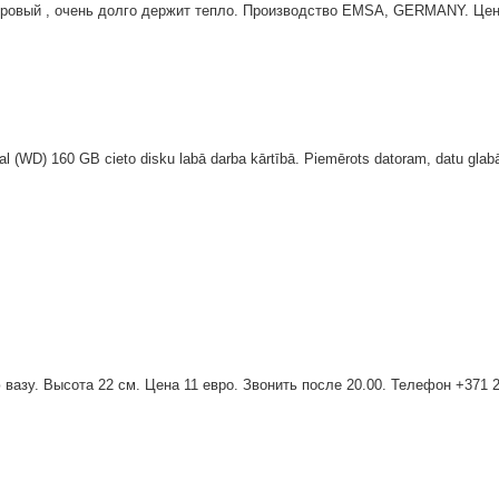
ровый , очень долго держит тепло. Производство EMSA, GERMANY. Цена 
al (WD) 160 GB cieto disku labā darba kārtībā. Piemērots datoram, datu glab
азу. Высота 22 см. Цена 11 евро. Звонить после 20.00. Телефон +371 2