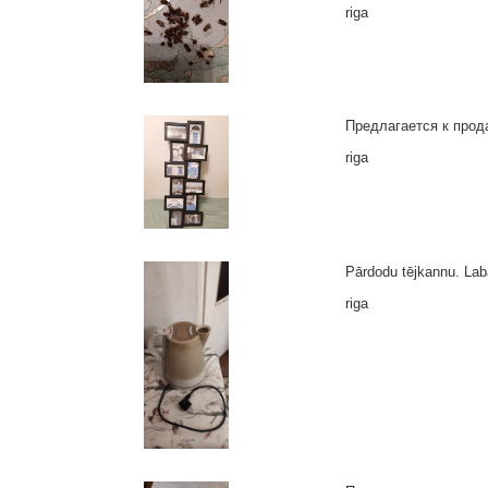
riga
Предлагается к прод
riga
Pārdodu tējkannu. Labā
riga