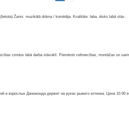
 (lietota) Žanrs: muzikālā drāma / komēdija. Kvalitāte: laba, disks labā stāv...
iecības cimdus labā darba stāvoklī. Piemēroti celtniecības, montāžas un saim
й и взрослых Джиоконда держит на руках рыжего котенка. Цена 10.00 ев