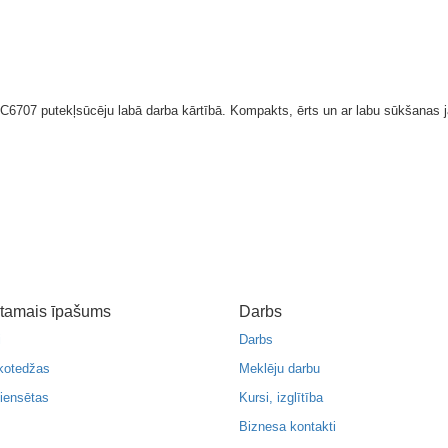
C6707 putekļsūcēju labā darba kārtībā. Kompakts, ērts un ar labu sūkšanas j
tamais īpašums
Darbs
i
Darbs
kotedžas
Meklēju darbu
iensētas
Kursi, izglītība
Biznesa kontakti