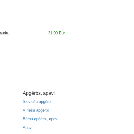
audu...
31.00 Eur
Apģērbs, apavi
Sieviešu apģērbi
Vīriešu apģērbi
Bērnu apģērbi, apavi
Apavi