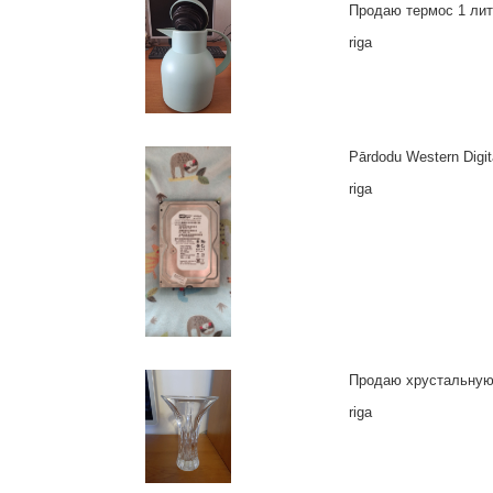
Продаю термос 1 лит
riga
Pārdodu Western Digit
riga
Продаю хрустальную в
riga