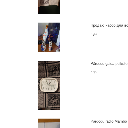
Продаю набор для вод
riga
Pārdodu galda pulksten
riga
Pārdodu radio Mambo AS