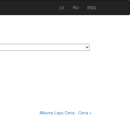
LV
RU
ENG
Albums
Lapu
Cena -
Cena +