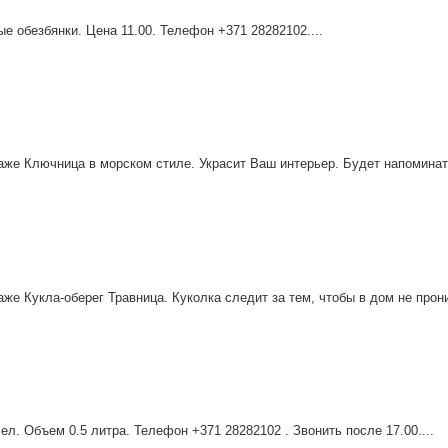
е обезбянки. Цена 11.00. Телефон +371 28282102....
аже Ключница в морском стиле. Украсит Ваш интерьер. Будет напоминать
же Кукла-оберег Травница. Куколка следит за тем, чтобы в дом не прони
л. Объем 0.5 литра. Телефон +371 28282102 . Звонить после 17.00....