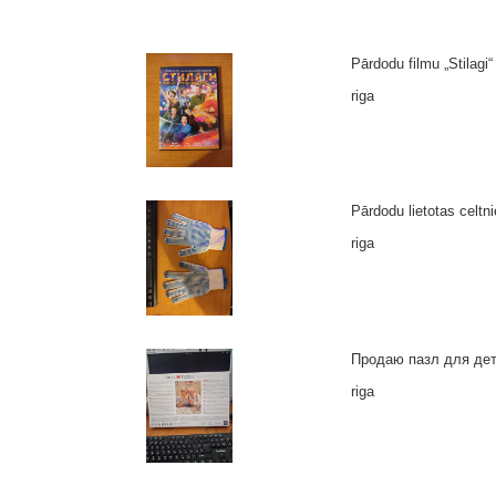
Pārdodu filmu „Stilagi“
riga
Pārdodu lietotas celtn
riga
Продаю пазл для дете
riga