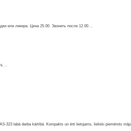
ки или ликера. Цена 25.00. Звонить после 12.00....
i....
-323 labā darba kārtībā. Kompakts un ērti lietojams, lieliski piemērots mājai