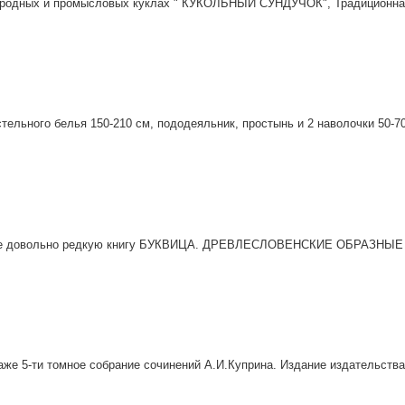
ародных и промысловых куклах " КУКОЛЬНЫЙ СУНДУЧОК", Традиционная 
ельного белья 150-210 см, пододеяльник, простынь и 2 наволочки 50-70 
же довольно редкую книгу БУКВИЦА. ДРЕВЛЕСЛОВЕНСКИЕ ОБРАЗНЫЕ
аже 5-ти томное собрание сочинений А.И.Куприна. Издание издательства