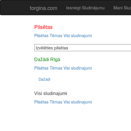
torgina.com
Iesniegt Sludinājumu
Mani Slu
Pilsētas
Pilsētas
Tēmas
Visi sludinajumi
Dažādi Rīgā
Pilsētas
Tēmas
Visi sludinajumi
Dažādi
Visi sludinajumi
Pilsētas
Tēmas
Visi sludinajumi