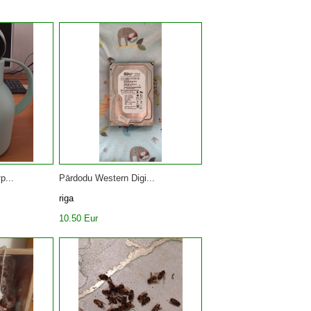
р...
Pārdodu Western Digi...
riga
10.50 Eur