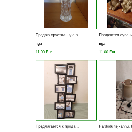
Продаю хрустальную в...
Продаются сувени
riga
riga
11.00 Eur
11.00 Eur
Предлагается к прода...
Pārdodu tējkannu. L