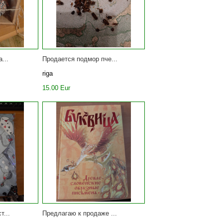
...
Продается подмор пче...
riga
15.00 Eur
т...
Предлагаю к продаже ...