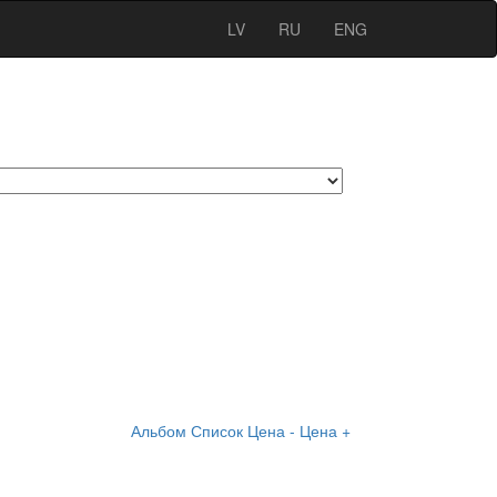
LV
RU
ENG
Альбом
Список
Цена -
Цена +