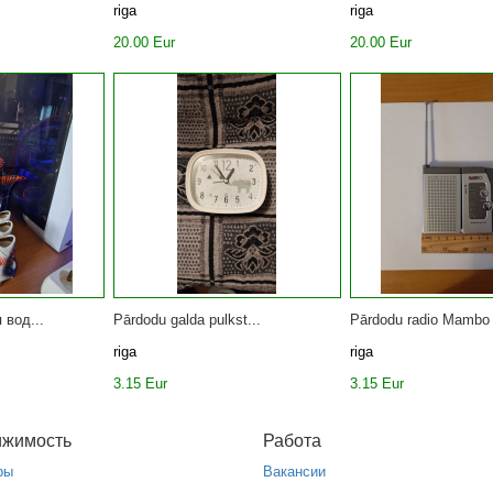
riga
riga
20.00 Eur
20.00 Eur
 вод...
Pārdodu galda pulkst...
Pārdodu radio Mambo 
riga
riga
3.15 Eur
3.15 Eur
ижимость
Работа
ры
Вакансии