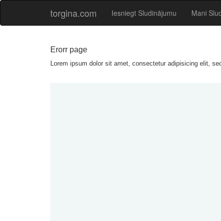
torgina.com
Iesniegt Sludinājumu
Mani Slu
Erorr page
Lorem ipsum dolor sit amet, consectetur adipisicing elit, s