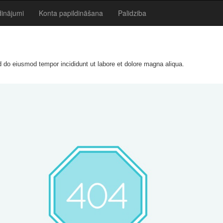
dinājumi
Konta papildināšana
Palidziba
ed do eiusmod tempor incididunt ut labore et dolore magna aliqua.