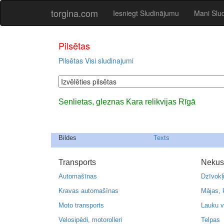
torgina.com
Iesniegt Sludinājumu
Mani Slu
Pilsētas
Pilsētas
Visi sludinajumi
Senlietas, gleznas Kara relikvijas Rīgā
Bildes
Texts
Transports
Nekus
Automašīnas
Dzīvokļ
Kravas automašīnas
Mājas, 
Moto transports
Lauku v
Velosipēdi, motorolleri
Telpas