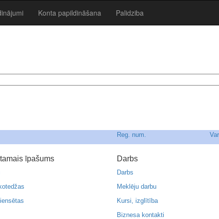
dinājumi
Konta papildināšana
Palidziba
Reg. num.
Va
tamais īpašums
Darbs
i
Darbs
kotedžas
Meklēju darbu
iensētas
Kursi, izglītība
Biznesa kontakti