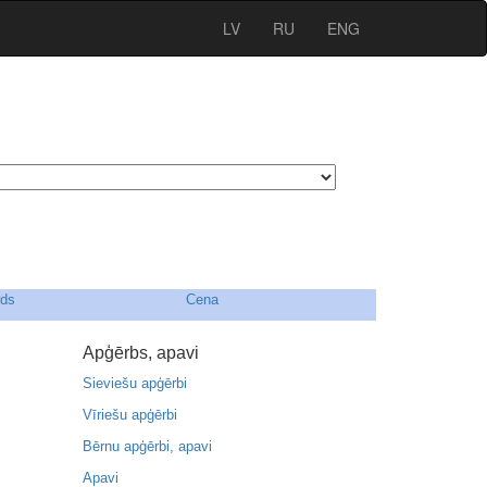
LV
RU
ENG
rds
Cena
Apģērbs, apavi
Sieviešu apģērbi
Vīriešu apģērbi
Bērnu apģērbi, apavi
Apavi