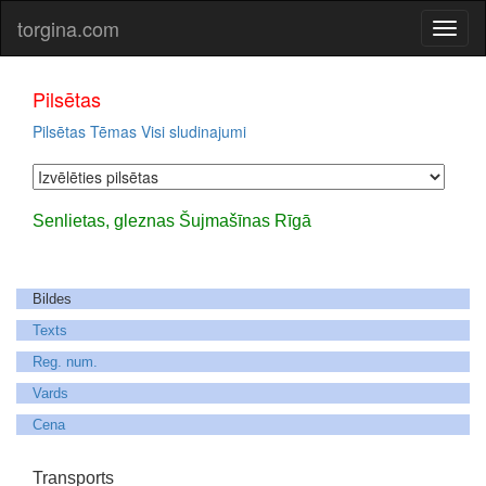
torgina.com
Pilsētas
Pilsētas
Tēmas
Visi sludinajumi
Senlietas, gleznas Šujmašīnas Rīgā
Bildes
Texts
Reg. num.
Vards
Cena
Transports