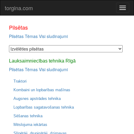
torgina.com
Pilsētas
Pilsētas
Tēmas
Visi sludinajumi
Lauksaimniecības tehnika Rīgā
Pilsētas
Tēmas
Visi sludinajumi
Traktori
Kombaini un lopbarības mašīnas
Augsnes apstrādes tehnika
Lopbarības sagatavošanas tehnika
Sēšanas tehnika
Mēslojuma iekārtas
Slīpētāji, drupinātāji, dzirnavas