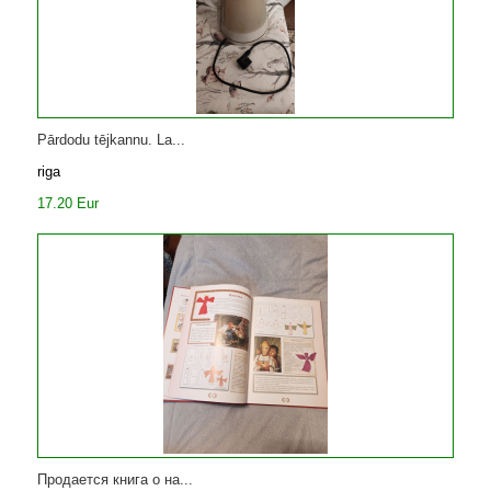
Pārdodu tējkannu. La...
riga
17.20 Eur
Продается книга о на...