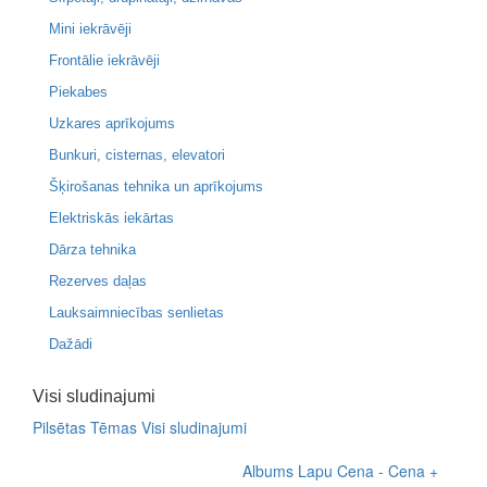
Mini iekrāvēji
Frontālie iekrāvēji
Piekabes
Uzkares aprīkojums
Bunkuri, cisternas, elevatori
Šķirošanas tehnika un aprīkojums
Elektriskās iekārtas
Dārza tehnika
Rezerves daļas
Lauksaimniecības senlietas
Dažādi
Visi sludinajumi
Pilsētas
Tēmas
Visi sludinajumi
Albums
Lapu
Cena -
Cena +