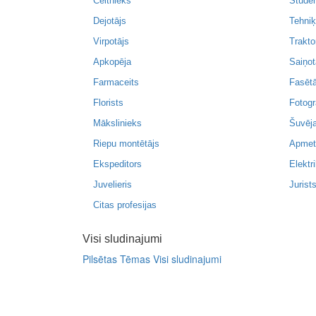
Celtnieks
Stude
Dejotājs
Tehniķ
Virpotājs
Trakto
Apkopēja
Saiņot
Farmaceits
Fasētā
Florists
Fotogr
Mākslinieks
Šuvēj
Riepu montētājs
Apmet
Ekspeditors
Elektri
Juvelieris
Jurist
Citas profesijas
Visi sludinajumi
Pilsētas
Tēmas
Visi sludinajumi