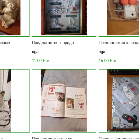
рные...
Предлагается к прода...
Предлагается к прода
riga
riga
11.00 Eur
15.00 Eur
a...
Продается книга о на...
Продаю комплект пос