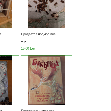
...
Продается подмор пче...
riga
15.00 Eur
т...
Предлагаю к продаже ...