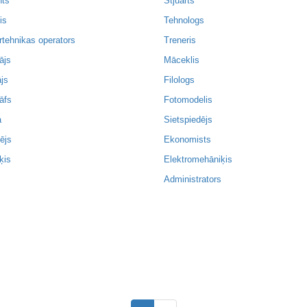
nts
Stjuarts
is
Tehnologs
rtehnikas operators
Treneris
ājs
Māceklis
js
Filologs
āfs
Fotomodelis
a
Sietspiedējs
ējs
Ekonomists
ķis
Elektromehāniķis
s
Administrators