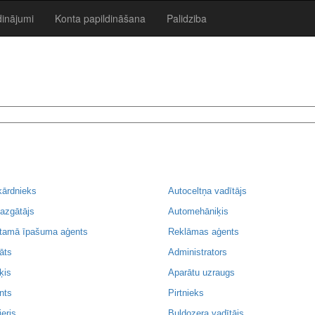
dinājumi
Konta papildināšana
Palidziba
kārdnieks
Autoceltņa vadītājs
azgātājs
Automehāniķis
tamā īpašuma aģents
Reklāmas aģents
āts
Administrators
ķis
Aparātu uzraugs
nts
Pirtnieks
ieris
Buldozera vadītājs