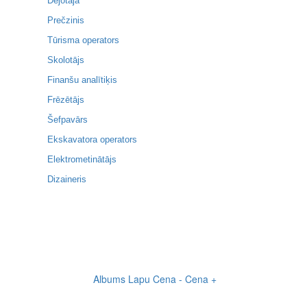
Dejotāja
Prečzinis
Tūrisma operators
Skolotājs
Finanšu analītiķis
Frēzētājs
Šefpavārs
Ekskavatora operators
Elektrometinātājs
Dizaineris
Albums
Lapu
Cena -
Cena +