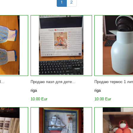
1
2
...
Продаю пазл для дете...
Продаю термос 1 лит
riga
riga
10.00 Eur
10.00 Eur