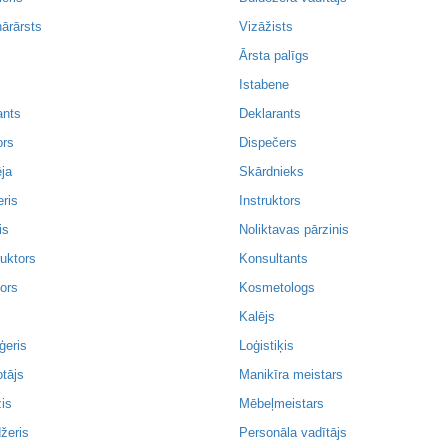
nārārsts
Vizāžists
Ārsta palīgs
Istabene
ants
Deklarants
ors
Dispečers
ja
Skārdnieks
eris
Instruktors
is
Noliktavas pārzinis
uktors
Konsultants
ors
Kosmetologs
Kalējs
ģeris
Loģistiķis
tājs
Manikīra meistars
is
Mēbeļmeistars
žeris
Personāla vadītājs