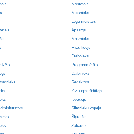
tājs
Montetājs
is
Miesnieks
Logu meistars
ētājs
Apsargs
ājs
Maiznieks
s
Flīžu licējs
Drēbnieks
edzējs
Programmētājs
ogs
Darbinieks
trādnieks
Redaktors
eks
Zivju apstrādātajs
ieks
Ievācējs
administrators
Slimnieku kopēja
nieks
Šķirotājs
ieks
Zobārsts