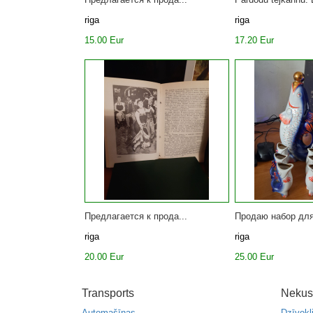
riga
riga
15.00 Eur
17.20 Eur
Предлагается к прода...
Продаю набор для
riga
riga
20.00 Eur
25.00 Eur
Transports
Nekus
Automašīnas
Dzīvokļ