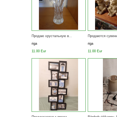
Продаю хрустальную в...
Продаются сувени
riga
riga
11.00 Eur
11.00 Eur
Предлагается к прода...
Pārdodu tējkannu. L