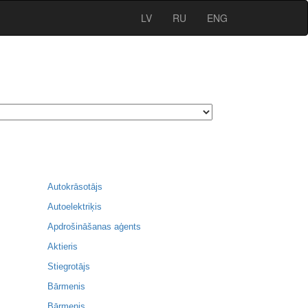
LV
RU
ENG
Autokrāsotājs
Autoelektriķis
Apdrošināšanas aģents
Aktieris
Stiegrotājs
Bārmenis
Bārmenis