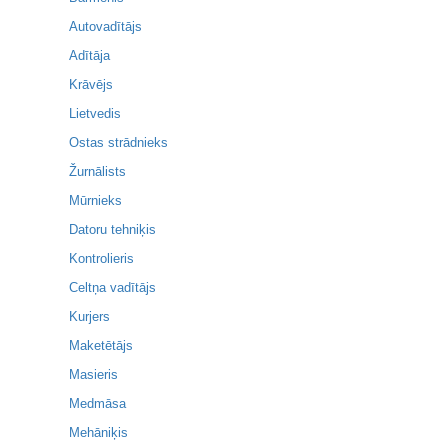
Autovadītājs
Adītāja
Krāvējs
Lietvedis
Ostas strādnieks
Žurnālists
Mūrnieks
Datoru tehniķis
Kontrolieris
Celtņa vadītājs
Kurjers
Maketētājs
Masieris
Medmāsa
Mehāniķis