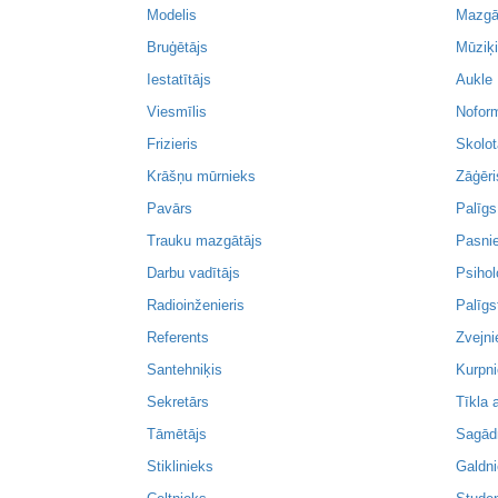
Modelis
Mazgā
Bruģētājs
Mūziķ
Iestatītājs
Aukle
Viesmīlis
Noform
Frizieris
Skolot
Krāšņu mūrnieks
Zāģēri
Pavārs
Palīgs
Trauku mazgātājs
Pasni
Darbu vadītājs
Psihol
Radioinženieris
Palīgs
Referents
Zvejni
Santehniķis
Kurpn
Sekretārs
Tīkla 
Tāmētājs
Sagād
Stiklinieks
Galdn