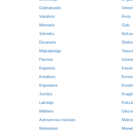
Grāmatvedis
Veteri
Vokālists
Ārsts
Mērnieks
Gids
Sētnieks
Dežur
Dizaineris
Direkt
Mājkalpotāja
Slaucē
Pārzinis
Inženi
Kapteinis
Kasier
Konditors
Konstr
Kopiraiters
Korekt
Jumiķis
Krupjē
Lakotājs
Kokzā
Mākleris
Glezno
Autoservisa meistars
Matroz
Meliorators
Mened