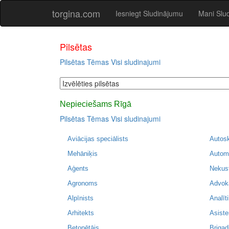
torgina.com
Iesniegt Sludinājumu
Mani Slu
Pilsētas
Pilsētas
Tēmas
Visi sludinajumi
Nepieciešams Rīgā
Pilsētas
Tēmas
Visi sludinajumi
Aviācijas speciālists
Autos
Mehāniķis
Autom
Aģents
Nekus
Agronoms
Advok
Alpīnists
Analīti
Arhitekts
Asiste
Betonētājs
Brigad