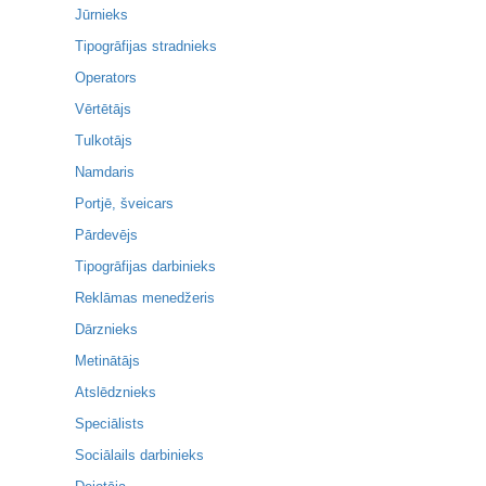
Jūrnieks
Tipogrāfijas stradnieks
Operators
Vērtētājs
Tulkotājs
Namdaris
Portjē, šveicars
Pārdevējs
Tipogrāfijas darbinieks
Reklāmas menedžeris
Dārznieks
Metinātājs
Atslēdznieks
Speciālists
Sociālails darbinieks