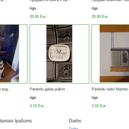
riga
riga
20.00 Eur
20.00 Eur
 вод...
Pārdodu galda pulkst...
Pārdodu radio Mambo 
riga
riga
3.15 Eur
3.15 Eur
tamais īpašums
Darbs
i
Darbs