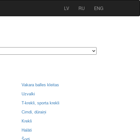
LV
RU
ENG
Vakara balles kleitas
Uzvalki
T-krekli, sporta krekli
Cimdi, dūraiņi
Krekli
Halāti
Šorti