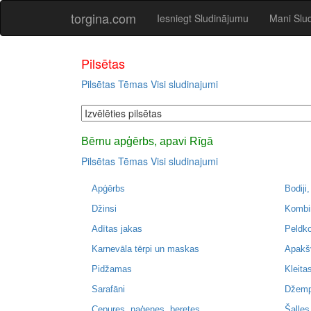
torgina.com
Iesniegt Sludinājumu
Mani Slu
Pilsētas
Pilsētas
Tēmas
Visi sludinajumi
Bērnu apģērbs, apavi Rīgā
Pilsētas
Tēmas
Visi sludinajumi
Apģērbs
Bodiji,
Džinsi
Kombi
Adītas jakas
Peldko
Karnevāla tērpi un maskas
Apakš
Pidžamas
Kleita
Sarafāni
Džemp
Cepures, naģenes, beretes
Šalles