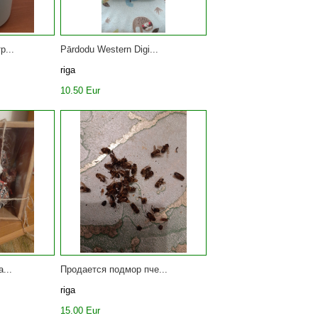
р...
Pārdodu Western Digi...
riga
10.50 Eur
...
Продается подмор пче...
riga
15.00 Eur