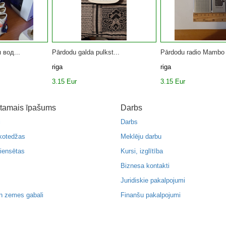
 вод...
Pārdodu galda pulkst...
Pārdodu radio Mambo 
riga
riga
3.15 Eur
3.15 Eur
tamais īpašums
Darbs
i
Darbs
kotedžas
Meklēju darbu
iensētas
Kursi, izglītība
Biznesa kontakti
Juridiskie pakalpojumi
n zemes gabali
Finanšu pakalpojumi