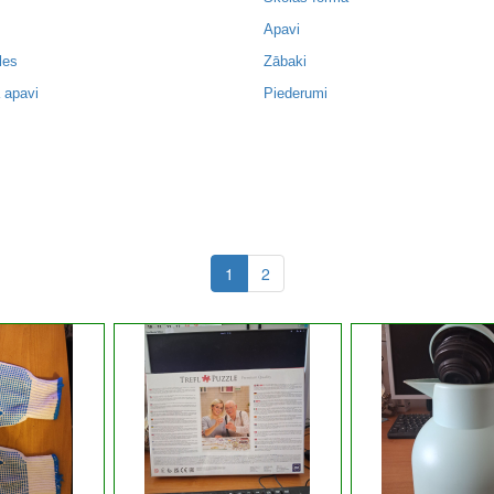
Apavi
les
Zābaki
 apavi
Piederumi
1
2