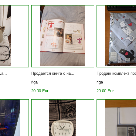
a...
Продается книга о на...
Продаю комплект пос
riga
riga
20.00 Eur
20.00 Eur