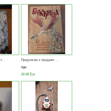
т...
Предлагаю к продаже ...
riga
20.00 Eur