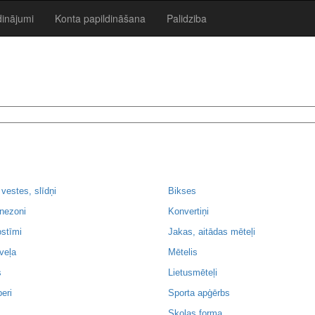
dinājumi
Konta papildināšana
Palidziba
 vestes, slīdņi
Bikses
nezoni
Konvertiņi
stīmi
Jakas, aitādas mēteļi
veļa
Mētelis
s
Lietusmēteļi
eri
Sporta apģērbs
Skolas forma