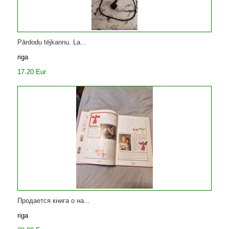
Pārdodu tējkannu. La...
riga
17.20 Eur
Продается книга о на...
riga