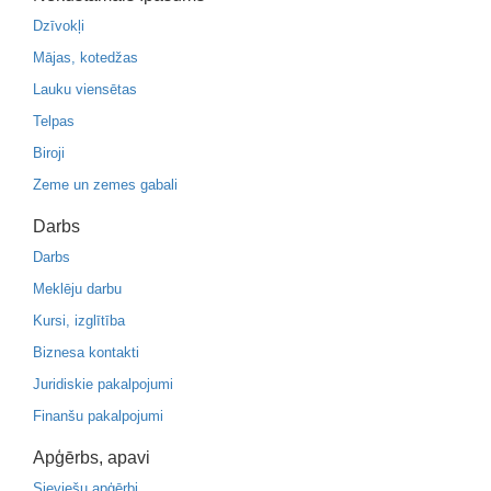
Dzīvokļi
Mājas, kotedžas
Lauku viensētas
Telpas
Biroji
Zeme un zemes gabali
Darbs
Darbs
Meklēju darbu
Kursi, izglītība
Biznesa kontakti
Juridiskie pakalpojumi
Finanšu pakalpojumi
Apģērbs, apavi
Sieviešu apģērbi