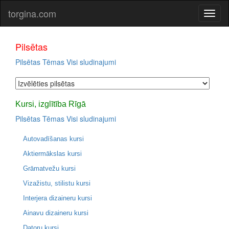
torgina.com
Pilsētas
Pilsētas
Tēmas
Visi sludinajumi
Kursi, izglītība Rīgā
Pilsētas
Tēmas
Visi sludinajumi
Autovadīšanas kursi
Aktiermākslas kursi
Grāmatvežu kursi
Vizažistu, stilistu kursi
Interjera dizaineru kursi
Ainavu dizaineru kursi
Datoru kursi