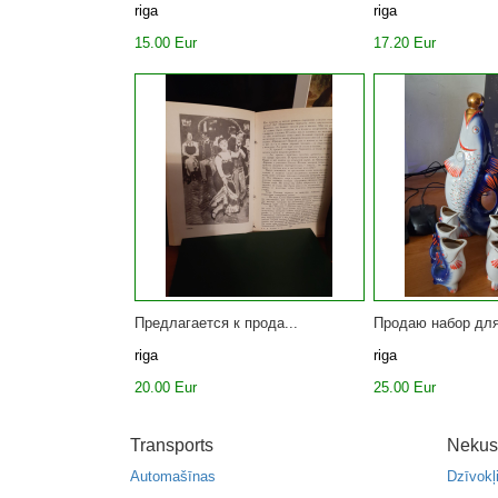
riga
riga
15.00 Eur
17.20 Eur
Предлагается к прода...
Продаю набор для
riga
riga
20.00 Eur
25.00 Eur
Transports
Nekus
Automašīnas
Dzīvokļ