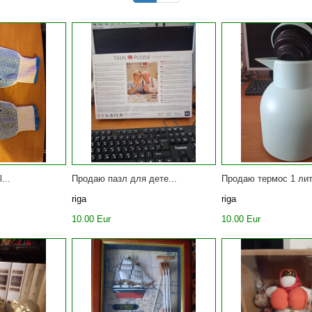
...
Продаю пазл для дете...
Продаю термос 1 лит
riga
riga
10.00 Eur
10.00 Eur