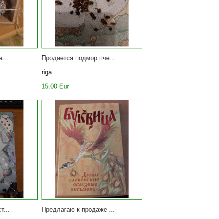
...
Продается подмор пче...
riga
15.00 Eur
т...
Предлагаю к продаже ...