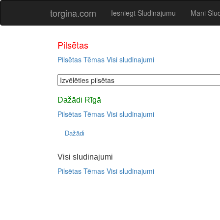
torgina.com
Iesniegt Sludinājumu
Mani Slu
Pilsētas
Pilsētas
Tēmas
Visi sludinajumi
Dažādi Rīgā
Pilsētas
Tēmas
Visi sludinajumi
Dažādi
Visi sludinajumi
Pilsētas
Tēmas
Visi sludinajumi