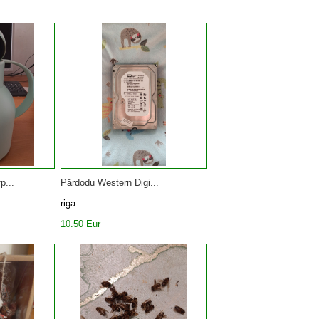
р...
Pārdodu Western Digi...
riga
10.50 Eur