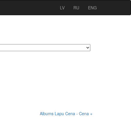
LV
RU
ENG
Albums
Lapu
Cena -
Cena +