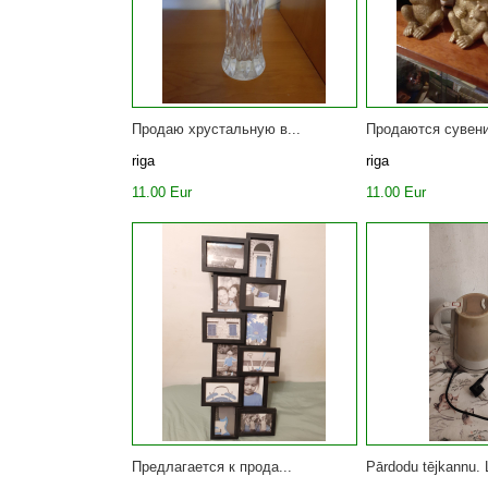
Продаю хрустальную в...
Продаются сувени
riga
riga
11.00 Eur
11.00 Eur
Предлагается к прода...
Pārdodu tējkannu. L