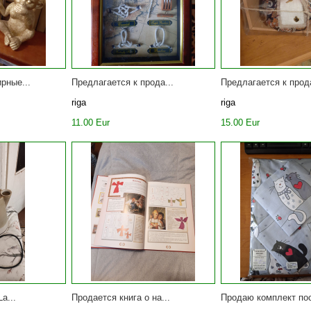
рные...
Предлагается к прода...
Предлагается к прода
riga
riga
11.00 Eur
15.00 Eur
a...
Продается книга о на...
Продаю комплект пос