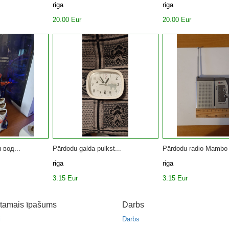
riga
riga
20.00 Eur
20.00 Eur
 вод...
Pārdodu galda pulkst...
Pārdodu radio Mambo 
riga
riga
3.15 Eur
3.15 Eur
tamais īpašums
Darbs
i
Darbs