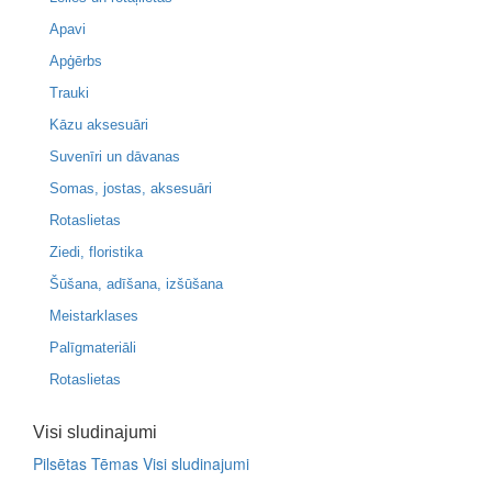
Apavi
Apģērbs
Trauki
Kāzu aksesuāri
Suvenīri un dāvanas
Somas, jostas, aksesuāri
Rotaslietas
Ziedi, floristika
Šūšana, adīšana, izšūšana
Meistarklases
Palīgmateriāli
Rotaslietas
Visi sludinajumi
Pilsētas
Tēmas
Visi sludinajumi