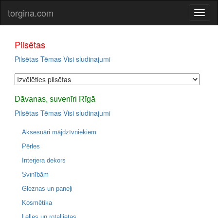
torgina.com
Pilsētas
Pilsētas
Tēmas
Visi sludinajumi
Dāvanas, suvenīri Rīgā
Pilsētas
Tēmas
Visi sludinajumi
Aksesuāri mājdzīvniekiem
Pērles
Interjera dekors
Svinībām
Gleznas un paneļi
Kosmētika
Lelles un rotaļlietas