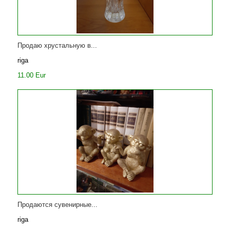
Продаю хрустальную в...
riga
11.00 Eur
Продаются сувенирные...
riga