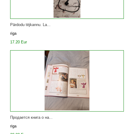
Pārdodu tējkannu. La...
riga
17.20 Eur
Продается книга о на...
riga