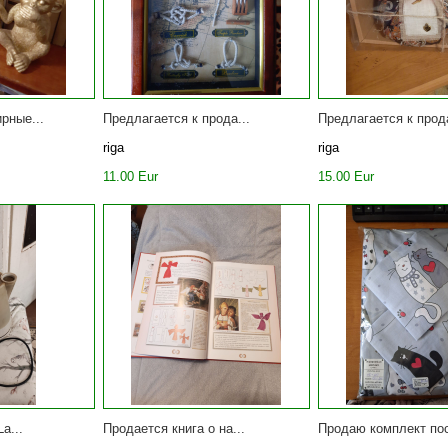
рные...
Предлагается к прода...
Предлагается к прода
riga
riga
11.00 Eur
15.00 Eur
a...
Продается книга о на...
Продаю комплект пос