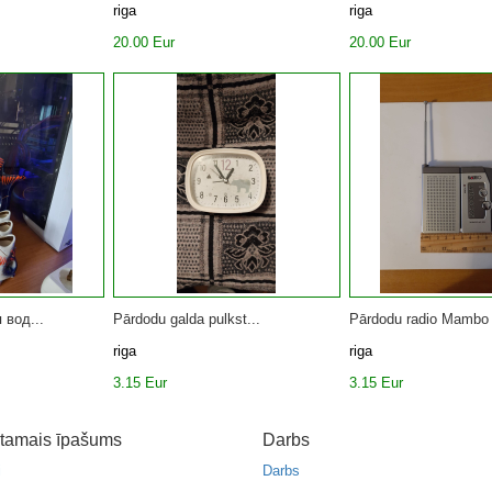
riga
riga
20.00 Eur
20.00 Eur
 вод...
Pārdodu galda pulkst...
Pārdodu radio Mambo 
riga
riga
3.15 Eur
3.15 Eur
tamais īpašums
Darbs
i
Darbs