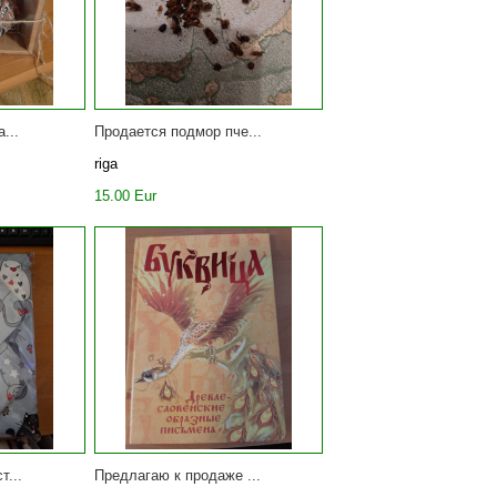
...
Продается подмор пче...
riga
15.00 Eur
т...
Предлагаю к продаже ...