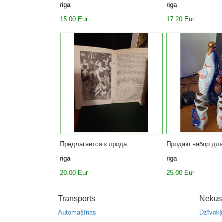
riga
riga
15.00 Eur
17.20 Eur
Предлагается к прода...
Продаю набор для
riga
riga
20.00 Eur
25.00 Eur
Transports
Nekus
Automašīnas
Dzīvokļ