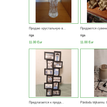
Продаю хрустальную в...
Продаются сувени
riga
riga
11.00 Eur
11.00 Eur
Предлагается к прода...
Pārdodu tējkannu. L