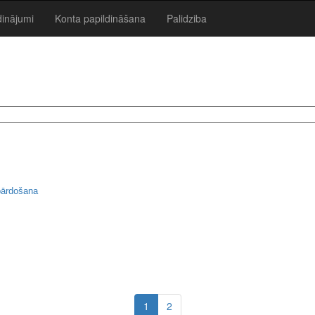
dinājumi
Konta papildināšana
Palidziba
pārdošana
1
2