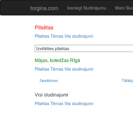
torgina.com
Iesniegt Sludinājumu
Mani Slu
Pilsētas
Pilsētas
Tēmas
Visi sludinajumi
Mājas, kotedžas Rīgā
Pilsētas
Tēmas
Visi sludinajumi
Jaunbūves
Tālāk
Visi sludinajumi
Pilsētas
Tēmas
Visi sludinajumi