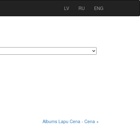
LV
RU
ENG
Albums
Lapu
Cena -
Cena +