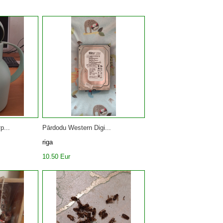
р...
Pārdodu Western Digi...
riga
10.50 Eur