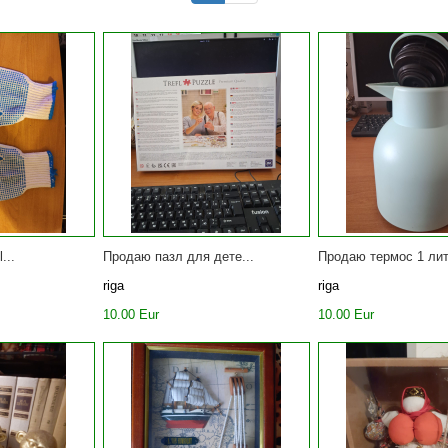
...
Продаю пазл для дете...
Продаю термос 1 лит
riga
riga
10.00 Eur
10.00 Eur