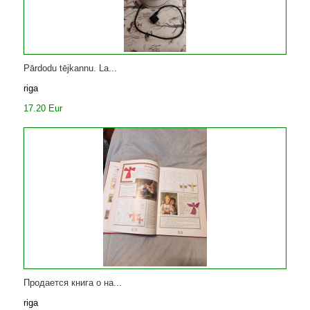
Pārdodu tējkannu. La...
riga
17.20 Eur
Продается книга о на...
riga