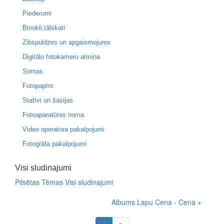
Piederumi
Binokli,tālskati
Zibspuldzes un apgaismojums
Digitālo fotokameru atmiņa
Somas
Fotopapīrs
Statīvi un šasijas
Fotoaparatūras noma
Video operatora pakalpojumi
Fotogrāfa pakalpojumi
Visi sludinajumi
Pilsētas
Tēmas
Visi sludinajumi
Albums
Lapu
Cena -
Cena +