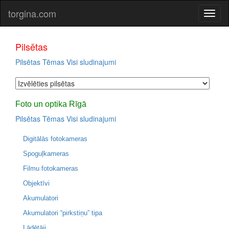
torgina.com
Pilsētas
Pilsētas
Tēmas
Visi sludinajumi
Foto un optika Rīgā
Pilsētas
Tēmas
Visi sludinajumi
Digitālās fotokameras
Spoguļkameras
Filmu fotokameras
Objektīvi
Akumulatori
Akumulatori “pirkstiņu” tipa
Lādētāji