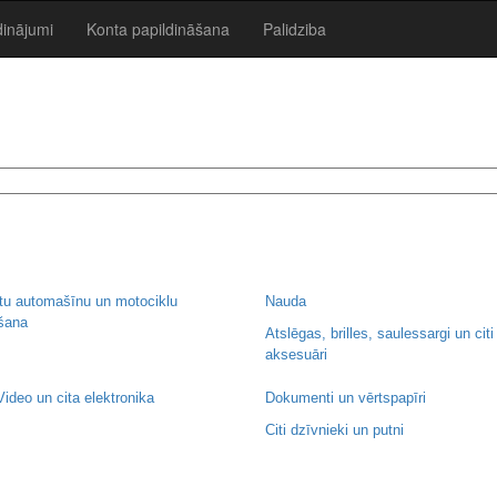
dinājumi
Konta papildināšana
Palidziba
u automašīnu un motociklu
Nauda
šana
Atslēgas, brilles, saulessargi un citi
aksesuāri
Video un cita elektronika
Dokumenti un vērtspapīri
Citi dzīvnieki un putni