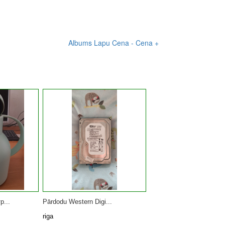
Albums
Lapu
Cena -
Cena +
р...
Pārdodu Western Digi...
riga