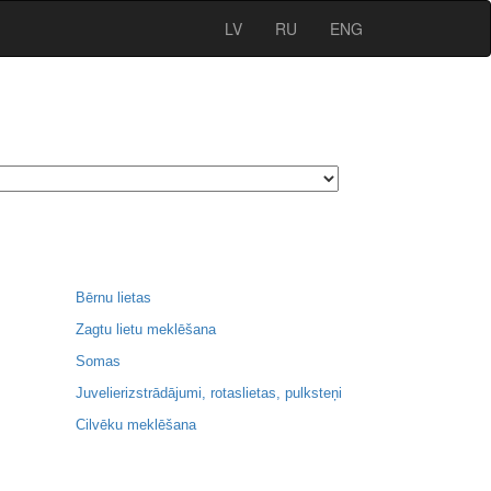
LV
RU
ENG
Bērnu lietas
Zagtu lietu meklēšana
Somas
Juvelierizstrādājumi, rotaslietas, pulksteņi
Cilvēku meklēšana