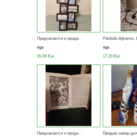
Предлагается к прода...
Pārdodu tējkannu. L
riga
riga
15.00 Eur
17.20 Eur
Предлагается к прода...
Продаю набор для