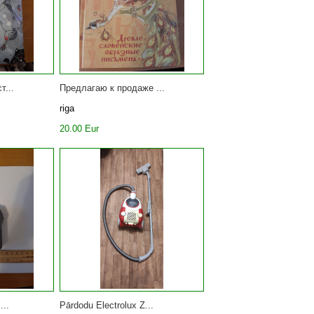
т...
Предлагаю к продаже ...
riga
20.00 Eur
...
Pārdodu Electrolux Z...