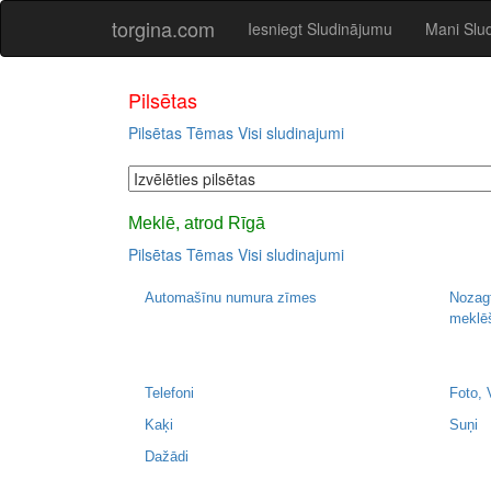
torgina.com
Iesniegt Sludinājumu
Mani Slu
Pilsētas
Pilsētas
Tēmas
Visi sludinajumi
Meklē, atrod Rīgā
Pilsētas
Tēmas
Visi sludinajumi
Automašīnu numura zīmes
Nozagt
meklē
Telefoni
Foto, 
Kaķi
Suņi
Dažādi