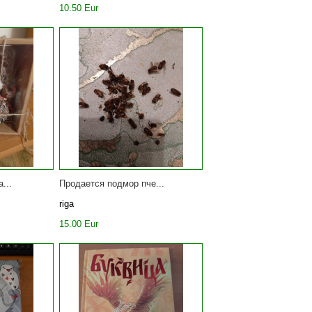
10.50 Eur
...
Продается подмор пче...
riga
15.00 Eur