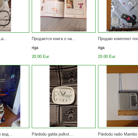
a...
Продается книга о на...
Продаю комплект пос
riga
riga
20.00 Eur
20.00 Eur
 вод...
Pārdodu galda pulkst...
Pārdodu radio Mambo 