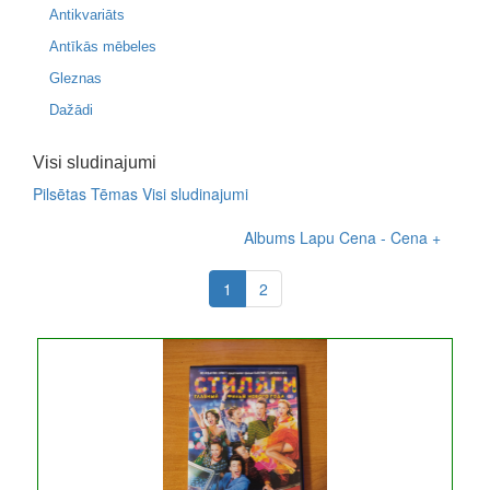
Antikvariāts
Antīkās mēbeles
Gleznas
Dažādi
Visi sludinajumi
Pilsētas
Tēmas
Visi sludinajumi
Albums
Lapu
Cena -
Cena +
1
2