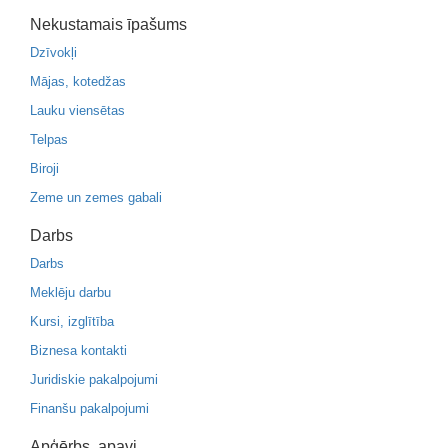
Nekustamais īpašums
Dzīvokļi
Mājas, kotedžas
Lauku viensētas
Telpas
Biroji
Zeme un zemes gabali
Darbs
Darbs
Meklēju darbu
Kursi, izglītība
Biznesa kontakti
Juridiskie pakalpojumi
Finanšu pakalpojumi
Apģērbs, apavi