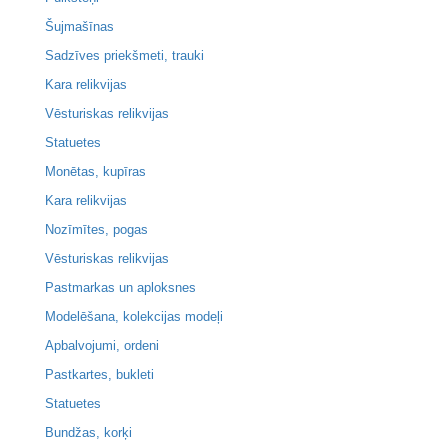
Šujmašīnas
Sadzīves priekšmeti, trauki
Kara relikvijas
Vēsturiskas relikvijas
Statuetes
Monētas, kupīras
Kara relikvijas
Nozīmītes, pogas
Vēsturiskas relikvijas
Pastmarkas un aploksnes
Modelēšana, kolekcijas modeļi
Apbalvojumi, ordeni
Pastkartes, bukleti
Statuetes
Bundžas, korķi