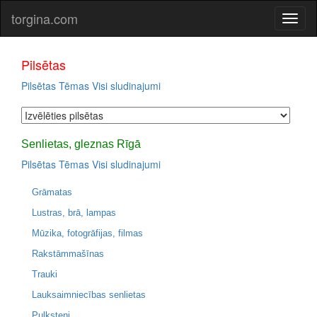
torgina.com
Pilsētas
Pilsētas
Tēmas
Visi sludinajumi
Senlietas, gleznas Rīgā
Pilsētas
Tēmas
Visi sludinajumi
Grāmatas
Lustras, brā, lampas
Mūzika, fotogrāfijas, filmas
Rakstāmmašīnas
Trauki
Lauksaimniecības senlietas
Pulksteņi