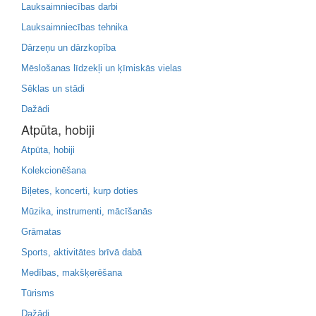
Lauksaimniecības darbi
Lauksaimniecības tehnika
Dārzeņu un dārzkopība
Mēslošanas līdzekļi un ķīmiskās vielas
Sēklas un stādi
Dažādi
Atpūta, hobiji
Atpūta, hobiji
Kolekcionēšana
Biļetes, koncerti, kurp doties
Mūzika, instrumenti, mācīšanās
Grāmatas
Sports, aktivitātes brīvā dabā
Medības, makšķerēšana
Tūrisms
Dažādi