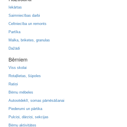
Iekārtas
Saimniecības darbi
Celtniecība un remonts
Partīka
Malka, briketes, granulas
Dažādi
Bērniem
Viss skolai
Rotaļlietas, šūpoles
Ratiņi
Bērnu mēbeles
Autosēdeklī, somas pārnēsāšanai
Piederumi un pārtika
Pulciņi, dārziņi, sekcijas
Bērnu aktivitātes