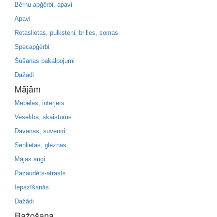
Bērnu apģērbi, apavi
Apavi
Rotaslietas, pulksteņi, brilles, somas
Specapģērbi
Šūšanas pakalpojumi
Dažādi
Mājām
Mēbeles, interjers
Veselība, skaistums
Dāvanas, suvenīri
Senlietas, gleznas
Mājas augi
Pazaudēts-atrasts
Iepazīšanās
Dažādi
Ražošana