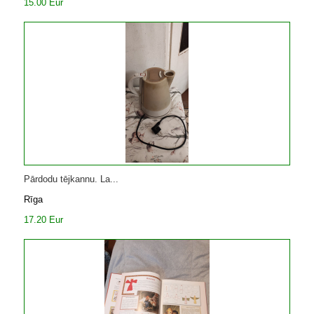
15.00 Eur
Pārdodu tējkannu. La...
Rīga
17.20 Eur