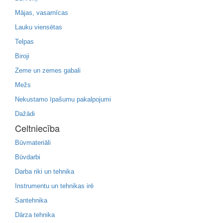
Mājas, vasarnīcas
Lauku viensētas
Telpas
Biroji
Zeme un zemes gabali
Mežs
Nekustamo īpašumu pakalpojumi
Dažādi
Celtniecība
Būvmateriāli
Būvdarbi
Darba riki un tehnika
Instrumentu un tehnikas irē
Santehnika
Dārza tehnika