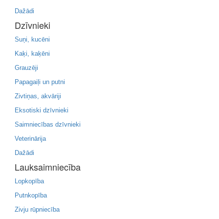
Dažādi
Dzīvnieki
Suņi, kucēni
Kaķi, kaķēni
Grauzēji
Papagaiļi un putni
Zivtiņas, akvāriji
Eksotiski dzīvnieki
Saimniecības dzīvnieki
Veterinārija
Dažādi
Lauksaimniecība
Lopkopība
Putnkopība
Zivju rūpniecība