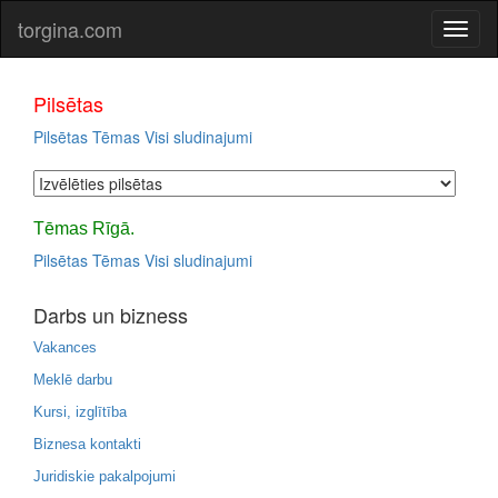
torgina.com
Pilsētas
Pilsētas
Tēmas
Visi sludinajumi
Tēmas Rīgā.
Pilsētas
Tēmas
Visi sludinajumi
Darbs un bizness
Vakances
Meklē darbu
Kursi, izglītība
Biznesa kontakti
Juridiskie pakalpojumi