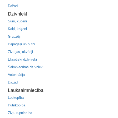
Dažādi
Dzīvnieki
Suņi, kucēni
Kaķi, kaķēni
Grauzēji
Papagaiļi un putni
Zivtiņas, akvāriji
Eksotiski dzīvnieki
Saimniecības dzīvnieki
Veterinārija
Dažādi
Lauksaimniecība
Lopkopība
Putnkopība
Zivju rūpniecība