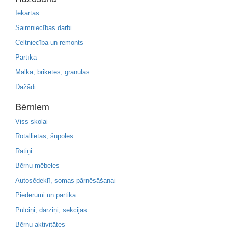
Iekārtas
Saimniecības darbi
Celtniecība un remonts
Partīka
Malka, briketes, granulas
Dažādi
Bērniem
Viss skolai
Rotaļlietas, šūpoles
Ratiņi
Bērnu mēbeles
Autosēdeklī, somas pārnēsāšanai
Piederumi un pārtika
Pulciņi, dārziņi, sekcijas
Bērnu aktivitātes