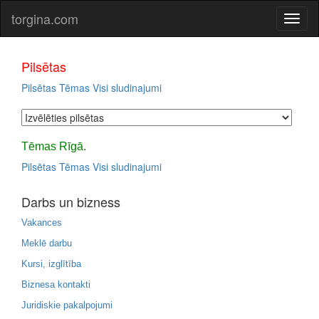
torgina.com
Pilsētas
Pilsētas
Tēmas
Visi sludinajumi
Tēmas Rīgā.
Pilsētas
Tēmas
Visi sludinajumi
Darbs un bizness
Vakances
Meklē darbu
Kursi, izglītība
Biznesa kontakti
Juridiskie pakalpojumi