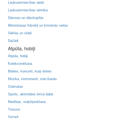
Lauksaimniecības darbi
Lauksaimniecības tehnika
Dārzeņu un dārzkopība
Mēslošanas līdzekļi un ķīmiskās vielas
Sēklas un stādi
Dažādi
Atpūta, hobiji
Atpūta, hobiji
Kolekcionēšana
Biļetes, koncerti, kurp doties
Mūzika, instrumenti, mācīšanās
Grāmatas
Sports, aktivitātes brīvā dabā
Medības, makšķerēšana
Tūrisms
Dažādi