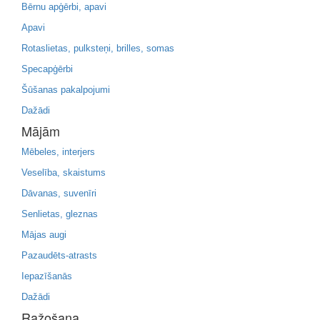
Bērnu apģērbi, apavi
Apavi
Rotaslietas, pulksteņi, brilles, somas
Specapģērbi
Šūšanas pakalpojumi
Dažādi
Mājām
Mēbeles, interjers
Veselība, skaistums
Dāvanas, suvenīri
Senlietas, gleznas
Mājas augi
Pazaudēts-atrasts
Iepazīšanās
Dažādi
Ražošana